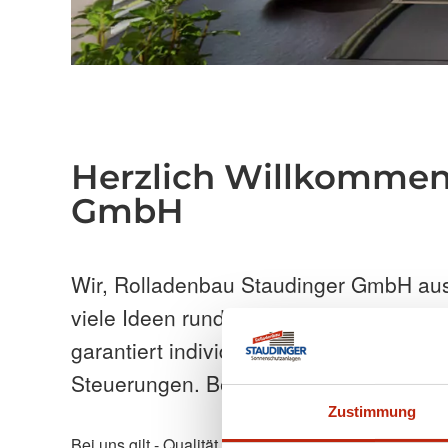
Herzlich Willkommen
GmbH
Wir, Rolladenbau Staudinger GmbH
aus
viele Ideen rund um Ihr Haus und Bauvo
garantiert individuelle Lösungen für j
Steuerungen. Beratung, Planung und 
Zustimmung
Bei uns gilt - Qualität statt Quantität.