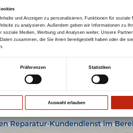
Cookies
rken-Produkte mit erstklassigem Preis-/Leistungsverhältnis. W
nhalte und Anzeigen zu personalisieren, Funktionen für soziale
erfekten Einbau. Wir sagen Ihnen, welche Möglichkeiten es gib
Website zu analysieren. Außerdem geben wir Informationen zu I
r soziale Medien, Werbung und Analysen weiter. Unsere Partner
 Daten zusammen, die Sie ihnen bereitgestellt haben oder die s
n.
Präferenzen
Statistiken
Auswahl erlauben
hen Reparatur-Kundendienst im Bere