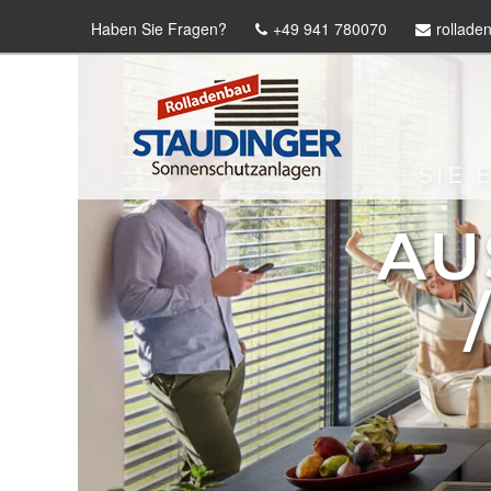
Haben Sie Fragen?
+49 941 780070
rollade
SIE 
AU