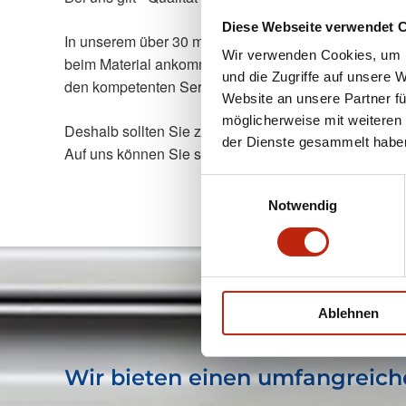
Diese Webseite verwendet 
In unserem über 30 m² Schauraum zeigen wir Ihnen Ma
Wir verwenden Cookies, um I
beim Material ankommt. Wir kennen uns aus mit dem p
und die Zugriffe auf unsere 
den kompetenten Service.
Website an unsere Partner fü
möglicherweise mit weiteren
Deshalb sollten Sie zu uns kommen.
der Dienste gesammelt habe
Auf uns können Sie sich verlassen!
Einwilligungsauswahl
Notwendig
Ablehnen
Wir bieten einen umfangreic