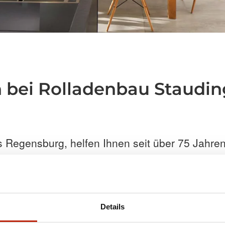
 bei Rolladenbau Staudin
 Regensburg, helfen Ihnen seit über 75 Jahren 
rhaben weiter. Eine breite Produktpalette namh
ede Anforderung. Egal ob Sonnenschutz, Insekt
Umsetzung kommen aus einer Hand.
Details