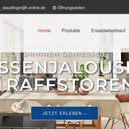
n_staudinger@t-online.de
Öffnungszeiten
Home
Produkte
Ersatzteilverkauf
ENTSCHEIDEN WIE VIEL DRAUSSE
DRINNEN GENIESSEN
SSENJALOUS
/ RAFFSTORE
JETZT ERLEBEN »