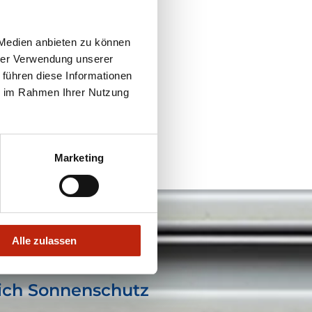
ir wissen, worauf es
 Medien anbieten zu können
t und wir bieten Ihnen
hrer Verwendung unserer
 führen diese Informationen
ie im Rahmen Ihrer Nutzung
Marketing
Alle zulassen
ich Sonnenschutz