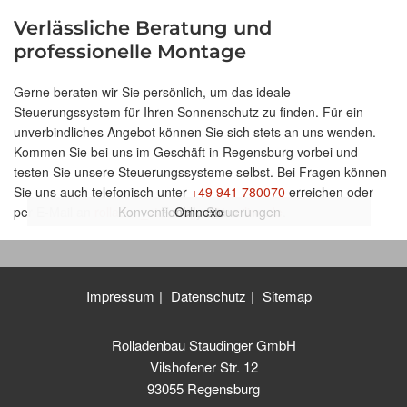
Verlässliche Beratung und
professionelle Montage
Gerne beraten wir Sie persönlich, um das ideale
Steuerungssystem für Ihren Sonnenschutz zu finden. Für ein
unverbindliches Angebot können Sie sich stets an uns wenden.
Kommen Sie bei uns im Geschäft in Regensburg vorbei und
testen Sie unsere Steuerungssysteme selbst. Bei Fragen können
Sie uns auch telefonisch unter
+49 941 780070
erreichen oder
per E-Mail an
rolladen_staudinger@t-online.de
Konventionelle Steuerungen
Funksysteme
Omnexo
.
Impressum
Datenschutz
Sitemap
Rolladenbau Staudinger GmbH
Vilshofener Str. 12
93055 Regensburg