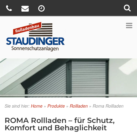
Sie sind hier:
Home
»
Produkte
»
Rollladen
»
Roma Rollladen
ROMA Rollladen – für Schutz,
Komfort und Behaglichkeit