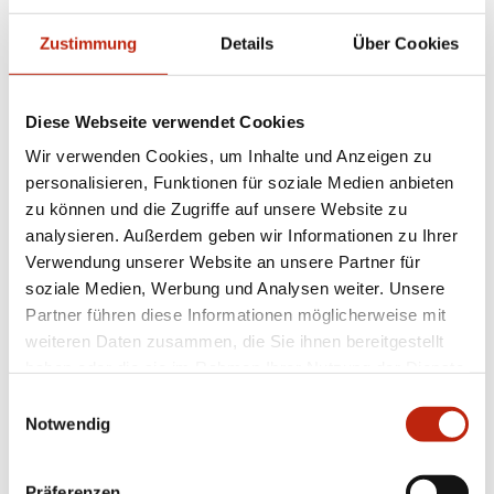
Beschädigungsfreie Montage möglich
Hochwertige Stoffe und eine Vielzahl von
Zustimmung
Details
Über Cookies
Lamellen ermöglichen ein hohes Maß an
Individualität
Jeweils farblich passende Zubehörteile
Diese Webseite verwendet Cookies
verfügbar
Wir verwenden Cookies, um Inhalte und Anzeigen zu
personalisieren, Funktionen für soziale Medien anbieten
zu können und die Zugriffe auf unsere Website zu
analysieren. Außerdem geben wir Informationen zu Ihrer
Produktdetails
Verwendung unserer Website an unsere Partner für
soziale Medien, Werbung und Analysen weiter. Unsere
max. Breite: 1500 mm
Partner führen diese Informationen möglicherweise mit
max. Höhe: 2200 mm
Bedienung: Griff, Griffleiste
weiteren Daten zusammen, die Sie ihnen bereitgestellt
Anwendungsbereiche: Für Fenster, Türen
haben oder die sie im Rahmen Ihrer Nutzung der Dienste
Montage: Verspannt in der Glasleiste mit
gesammelt haben.
Einwilligungsauswahl
Klemmträgern. Auch als mit Klebeleiste direkt auf
Notwendig
die Glasscheibe verfügbar.
Präferenzen