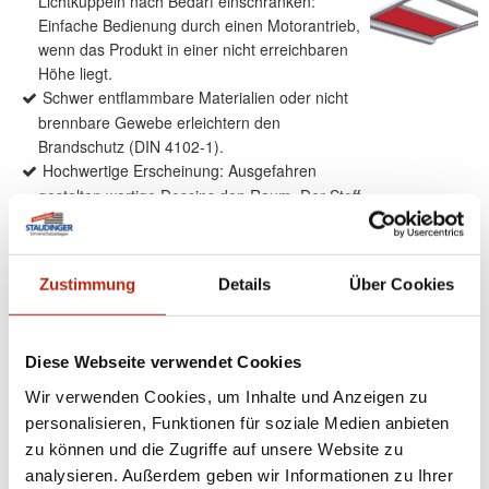
Lichtkuppeln nach Bedarf einschränken:
Einfache Bedienung durch einen Motorantrieb,
wenn das Produkt in einer nicht erreichbaren
Höhe liegt.
Schwer entflammbare Materialien oder nicht
brennbare Gewebe erleichtern den
Brandschutz (DIN 4102-1).
Hochwertige Erscheinung: Ausgefahren
gestalten wertige Dessins den Raum. Der Stoff
wickelt sich innerhalb der Kassette auf und ist
in eingefahrenem Zustand nicht sichtbar.
Zustimmung
Details
Über Cookies
Produktdetails
Diese Webseite verwendet Cookies
Wir verwenden Cookies, um Inhalte und Anzeigen zu
max. Breite: 3.000 mm
max. Höhe: 4.000 mm
personalisieren, Funktionen für soziale Medien anbieten
Bedienung: Motor
zu können und die Zugriffe auf unsere Website zu
Führung: Führungsschienen
analysieren. Außerdem geben wir Informationen zu Ihrer