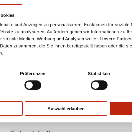
zuverlässigem und windstabilem Sonnenschutz – für
Führungsschienen sind optisch ein absoluter
einen echten Wohlfühlplatz auf Ihrer Terrasse. Das
Cookies
filigrane Design und die geradlinige Bauform mit
nhalte und Anzeigen zu personalisieren, Funktionen für soziale
Website zu analysieren. Außerdem geben wir Informationen zu I
r soziale Medien, Werbung und Analysen weiter. Unsere Partner
Brillante Extras
 Daten zusammen, die Sie ihnen bereitgestellt haben oder die s
n.
Optionales mitlaufendes Verstärkungsprofil
Integrierte LED-Stripes
LED-Stripe Lichtschiene mit eckigem Lichtschienen-Pro
Präferenzen
Statistiken
Heizstrahler
WMS Sensorik
Wandanschlussprofil mit Regendach
Weitere Informationen zu Ausstattungsextras Perea Pe
Auswahl erlauben