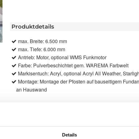
Produktdetails
max. Breite: 6.500 mm
max. Tiefe: 6.000 mm
Antrieb: Motor, optional WMS Funkmotor
Farbe: Pulverbeschichtet gem. WAREMA Farbwelt
Markisentuch: Acryl, optional Acryl All Weather, Starligh
Montage: Montage der Pfosten auf bauseitigem Funda
an Hauswand
Produktbeschreibung
Freuen Sie sich auf eine perfekte Kombination aus
eckiger Blende und dezenten seitlichen
Details