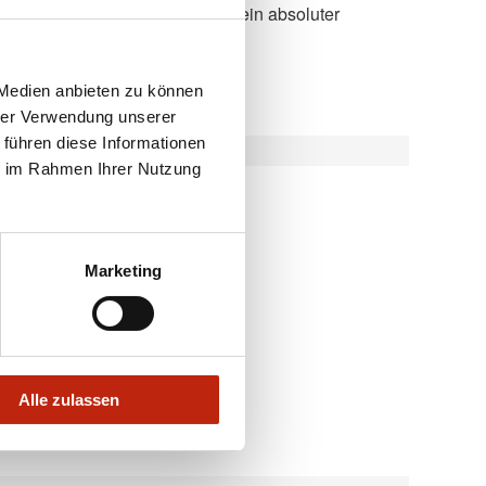
Hingucker.
 Medien anbieten zu können
hrer Verwendung unserer
 führen diese Informationen
ie im Rahmen Ihrer Nutzung
fil
Marketing
rgola-Markisen
Alle zulassen