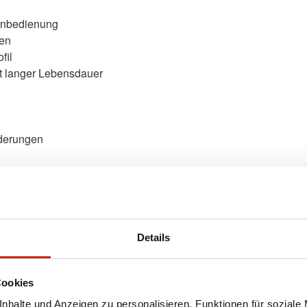
rnbedienung
ten
fil
it langer Lebensdauer
g
rderungen
t und Funktionalität für den privaten und industriellen Kund
gende Wärmedämmung, die sich dauerhaft auszahlt. Eine breite
e passende Optik. Für den Antrieb werden ausschließlich bewähr
Details
Cookies
nhalte und Anzeigen zu personalisieren, Funktionen für soziale