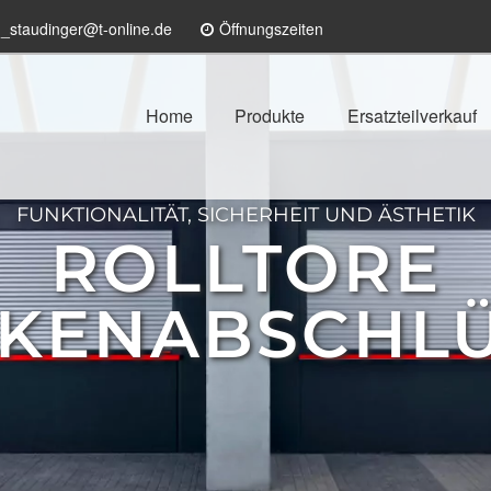
n_staudinger@t-online.de
Öffnungszeiten
Home
Produkte
Ersatzteilverkauf
FUNKTIONALITÄT, SICHERHEIT UND ÄSTHETIK
ROLLTORE
KENABSCHL