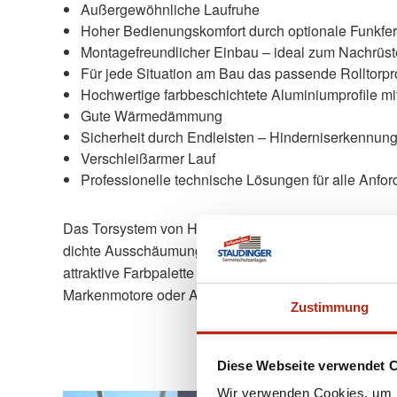
Außergewöhnliche Laufruhe
Hoher Bedienungskomfort durch optionale Funkfe
Montagefreundlicher Einbau – ideal zum Nachrüs
Für jede Situation am Bau das passende Rolltorpro
Hochwertige farbbeschichtete Aluminiumprofile m
Gute Wärmedämmung
Sicherheit durch Endleisten – Hinderniserkennun
Verschleißarmer Lauf
Professionelle technische Lösungen für alle Anfo
Das Torsystem von HEYDEBRECK ist von bester Qualitä
dichte Ausschäumung der Profile garantiert hervorra
attraktive Farbpalette bietet für jeden Geschmack di
Markenmotore oder Aufsteckantriebe eingesetzt.
Zustimmung
Diese Webseite verwendet 
Wir verwenden Cookies, um I