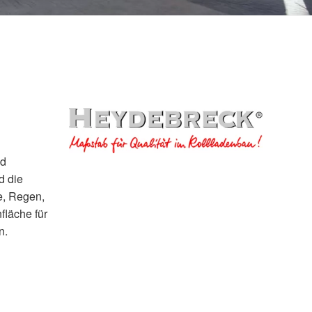
nd
d die
e, Regen,
fläche für
n.