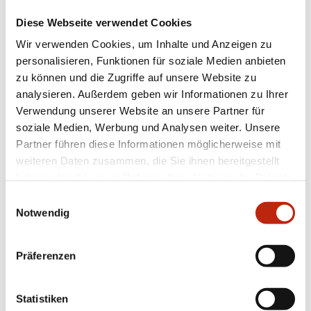
Diese Webseite verwendet Cookies
Wir verwenden Cookies, um Inhalte und Anzeigen zu
personalisieren, Funktionen für soziale Medien anbieten
zu können und die Zugriffe auf unsere Website zu
analysieren. Außerdem geben wir Informationen zu Ihrer
Verwendung unserer Website an unsere Partner für
soziale Medien, Werbung und Analysen weiter. Unsere
Partner führen diese Informationen möglicherweise mit
weiteren Daten zusammen, die Sie ihnen bereitgestellt
haben oder die sie im Rahmen Ihrer Nutzung der Dienste
Technologie ProVisio: Verbesserter
gesammelt haben.
Sichtschutz trifft optimierte Durchsicht
Einwilligungsauswahl
Notwendig
Verbesserter Schutz vor neugierigen Blicken von außen
Gleichzeitig optimierte Durchsicht nach draußen (um 25
% dank fließender Lamellenneigung)
Präferenzen
Perfekte Tageslichtnutzung über den oberen
Behangbereich
Statistiken