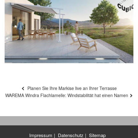
Beitragsnavigation
Vorheriger
Planen Sie Ihre Markise live an Ihrer Terrasse
Beitrag
Nächster
WAREMA Windra Flachlamelle: Windstabilität hat einen Namen
Beitrag
Impressum
Datenschutz
Sitemap