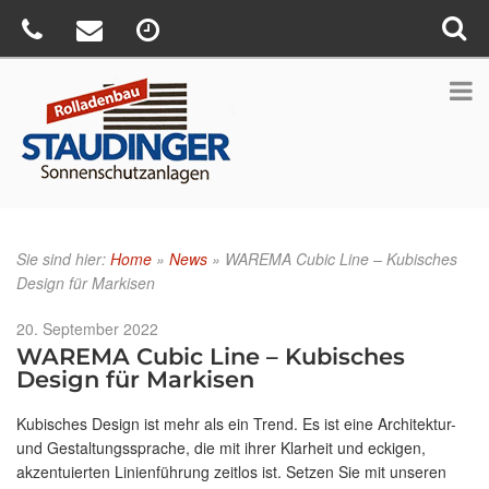
Sie sind hier:
Home
»
News
»
WAREMA Cubic Line – Kubisches
Design für Markisen
Veröffentlicht
20. September 2022
am
WAREMA Cubic Line – Kubisches
Design für Markisen
Kubisches Design ist mehr als ein Trend. Es ist eine Architektur-
und Gestaltungssprache, die mit ihrer Klarheit und eckigen,
akzentuierten Linienführung zeitlos ist. Setzen Sie mit unseren